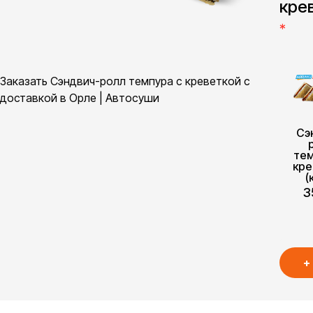
кре
*
Заказать Сэндвич-ролл темпура с креветкой с
доставкой в Орле | Автосуши
Сэ
тем
кре
(
3
+
Сэ