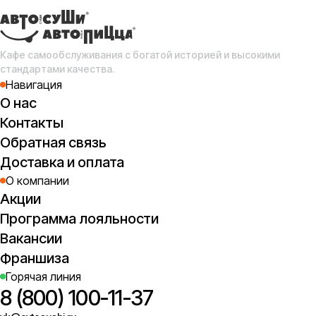
тем
кре
(
Кафе самообслуживания с богатой историей и высокими
3
стандартами качества.
Навигация
О нас
Контакты
Обратная связь
Доставка и оплата
О компании
Акции
Программа лояльности
Вакансии
Франшиза
Горячая линия
8 (800) 100-11-37