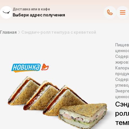
Доставка или в кафе
Выбери адрес получения
Главная
Сэндвич-ролл темпура с креветкой
Пищев
ценнос
Содер
жиров
Калор
продук
Содер
углево
Энерг
ценно
Сэн
рол
тем